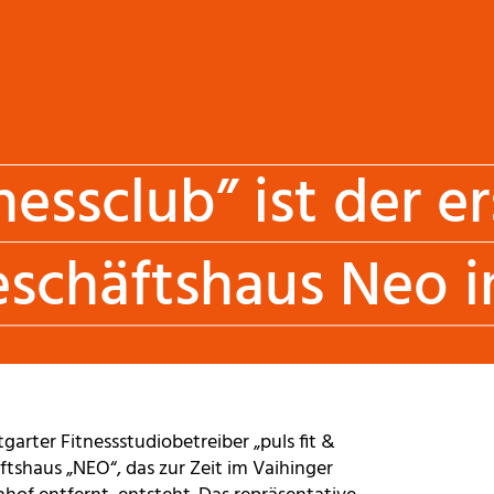
nessclub” ist der e
eschäftshaus Neo i
garter Fitnessstudiobetreiber „puls fit &
ftshaus „NEO“, das zur Zeit im Vaihinger