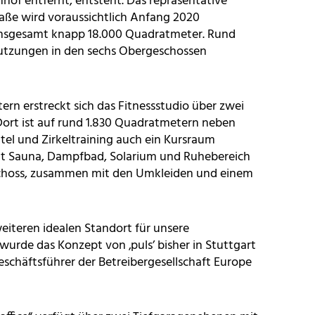
f entfernt, entsteht. Das repräsentative
ße wird voraussichtlich Anfang 2020
 insgesamt knapp 18.000 Quadratmeter. Rund
nutzungen in den sechs Obergeschossen
rn erstreckt sich das Fitnessstudio über zwei
 Dort ist auf rund 1.830 Quadratmetern neben
el und Zirkeltraining auch ein Kursraum
it Sauna, Dampfbad, Solarium und Ruhebereich
schoss, zusammen mit den Umkleiden und einem
eiteren idealen Standort für unsere
wurde das Konzept von ‚puls’ bisher in Stuttgart
eschäftsführer der Betreibergesellschaft Europe