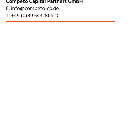
Competo Capital Partners GmbH
E:
info@competo-cp.de
T:
+49 (0)89 5432866-10