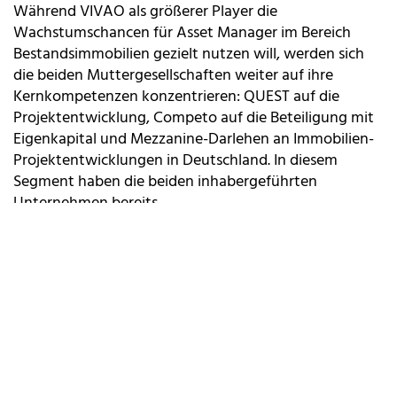
Während VIVAO als größerer Player die
Wachstumschancen für Asset Manager im Bereich
Bestandsimmobilien gezielt nutzen will, werden sich
die beiden Muttergesellschaften weiter auf ihre
Kernkompetenzen konzentrieren: QUEST auf die
Projektentwicklung, Competo auf die Beteiligung mit
Eigenkapital und Mezzanine-Darlehen an Immobilien-
Projektentwicklungen in Deutschland. In diesem
Segment haben die beiden inhabergeführten
Unternehmen bereits
gemeinsame Projekte realisiert – aktuell das
Bürogebäude Kreisler in Frankfurt am Main, den neuen
Hauptsitz von Nestlé Deutschland.
Über VIVAO
Die VIVAO Investment und Asset Management GmbH
ist ein spezialisierter Immobilien Asset und Investment
Manager mit Hauptsitz in München sowie weiteren