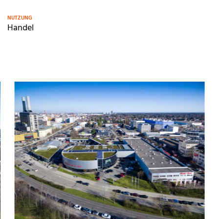
NUTZUNG
Handel
M
o
r
e