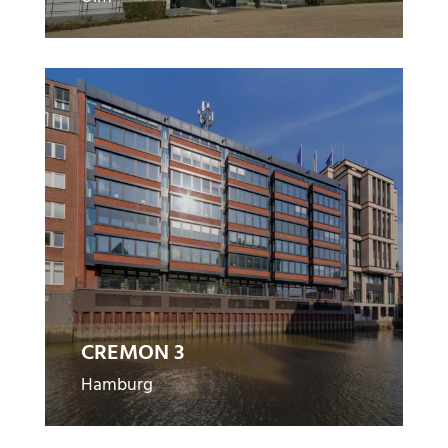
C
R
E
M
O
N
3
CREMON 3
Hamburg