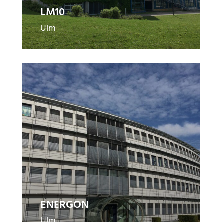
LM10
Ulm
E
N
E
R
G
O
N
ENERGON
Ulm