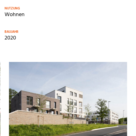
NUTZUNG
Wohnen
BAUJAHR
2020
M
o
r
e