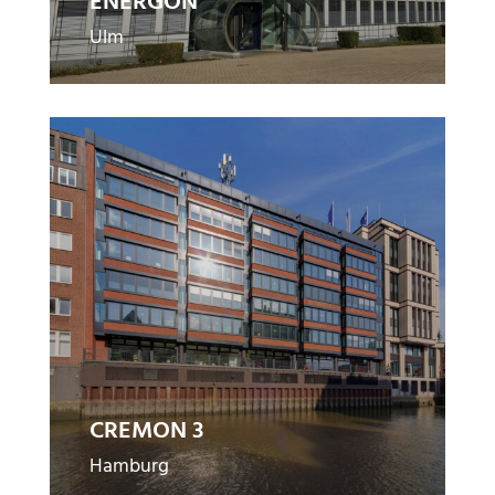
ENERGON
Ulm
C
R
E
M
O
N
3
CREMON 3
Hamburg