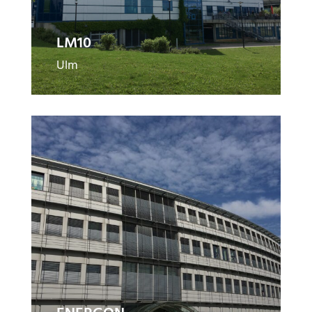
LM10
Ulm
E
N
E
R
G
O
N